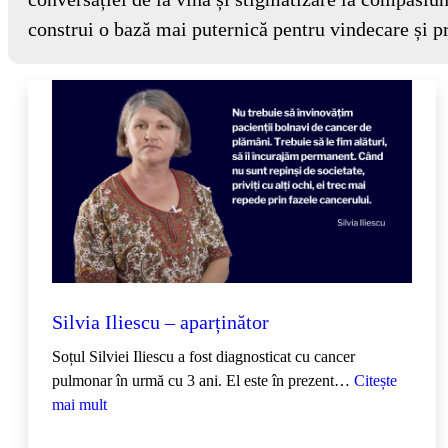
construi o bază mai puternică pentru vindecare și p
Silvia Iliescu – aparținător
Soțul Silviei Iliescu a fost diagnosticat cu cancer
pulmonar în urmă cu 3 ani. El este în prezent…
Citește
:
mai mult
S