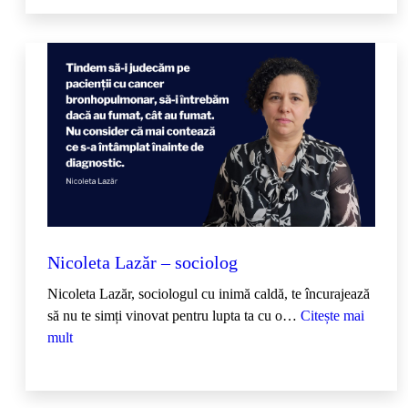
i
l
v
i
a
I
l
i
e
s
c
u
Nicoleta Lazăr – sociolog
–
a
Nicoleta Lazăr, sociologul cu inimă caldă, te încurajează
p
să nu te simți vinovat pentru lupta ta cu o…
Citește mai
a
:
mult
r
N
ț
i
i
c