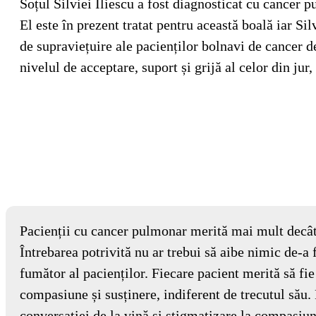
Soțul Silviei Iliescu a fost diagnosticat cu cancer 
El este în prezent tratat pentru această boală iar Si
de supraviețuire ale pacienților bolnavi de cancer 
nivelul de acceptare, suport și grijă al celor din jur,
Pacienții cu cancer pulmonar merită mai mult decât 
Întrebarea potrivită nu ar trebui să aibe nimic de-a 
fumător al pacienților. Fiecare pacient merită să fie
compasiune și susținere, indiferent de trecutul său
conversației de la vină și stigmatizare la compasiu