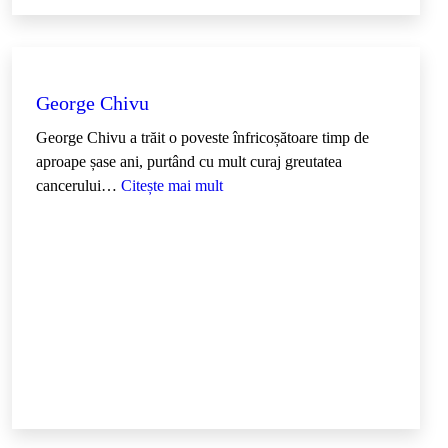
n
c
a
D
o
George Chivu
l
George Chivu a trăit o poveste înfricoșătoare timp de
h
aproape șase ani, purtând cu mult curaj greutatea
ă
:
cancerului…
Citește mai mult
s
G
c
e
u
o
–
r
m
g
e
e
d
C
i
h
c
i
p
v
n