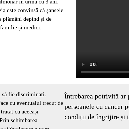
pulmonar în urmă cu 3 ani.
lvia este convinsă că șansele
de plămâni depind și de
 familie și medici.
să fie discriminați.
Întrebarea potrivită ar 
face cu eventualul trecut de
persoanele cu cancer p
 tratat cu aceeași
condiții de îngrijire și
. Prin schimbarea
ne și înțelegere putem