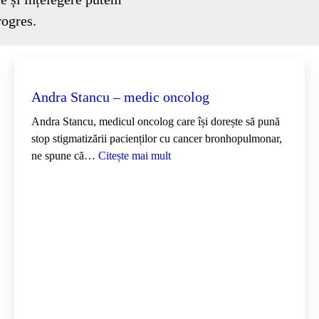
rogres.
Andra Stancu – medic oncolog
Andra Stancu, medicul oncolog care își dorește să pună
stop stigmatizării pacienților cu cancer bronhopulmonar,
:
ne spune că…
Citește mai mult
A
n
d
r
a
S
t
a
n