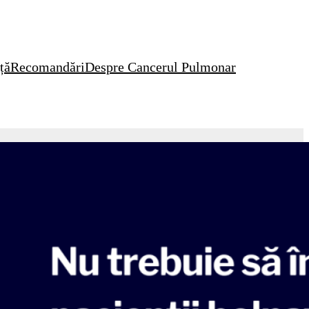
ță
Recomandări
Despre Cancerul Pulmonar
aparținător