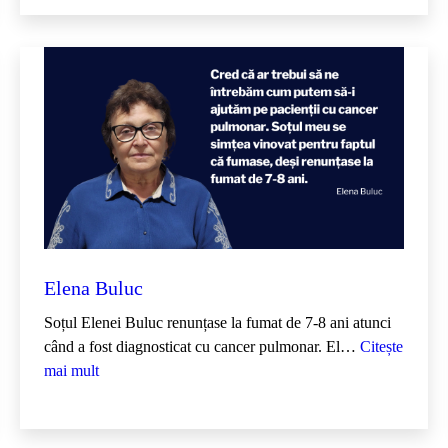
c
u
–
m
e
d
i
c
o
n
c
o
Elena Buluc
l
o
Soțul Elenei Buluc renunțase la fumat de 7-8 ani atunci
g
când a fost diagnosticat cu cancer pulmonar. El…
Citește
:
mai mult
E
l
e