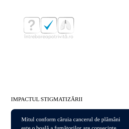
Sari
la
conținut
IMPACTUL STIGMATIZĂRII
Mitul conform căruia cancerul de plămâni
este o boală a fumătorilor are consecințe