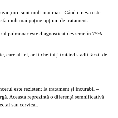
praviețuire sunt mult mai mari. Când cineva este
istă mult mai puține opțiuni de tratament.
ncerul pulmonar este diagnosticat devreme în 75%
care altfel, ar fi cheltuiți tratând stadii târzii de
erul este rezistent la tratament și incurabil –
argă. Aceasta reprezintă o diferență semnificativă
ectal sau cervical.