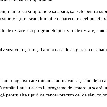
ient, înainte ca simptomele să apară, șansele pentru su
ru supraviețuire scad dramatic deoarece în acel punct ex
ele de testare. Cu programele potrivite de testare, ca
ază vieți și mulți bani la casa de asigurări de sănătate, 
nt diagnosticate într-un stadiu avansat, când deja canc
ă românii nu au acces la programe de testare la scară l
gă pentru alte tipuri de cancer precum cel de sân, color