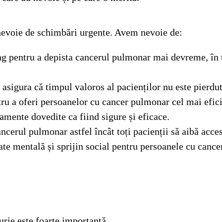
 e nevoie de schimbări urgente. Avem nevoie de:
ng pentru a depista cancerul pulmonar mai devreme, în t
 asigura că timpul valoros al pacienților nu este pierdu
tru a oferi persoanelor cu cancer pulmonar cel mai efici
amente dovedite ca fiind sigure și eficace.
erul pulmonar astfel încât toți pacienții să aibă acces,
ate mentală și sprijin social pentru persoanele cu cancer
rie este foarte importantă.