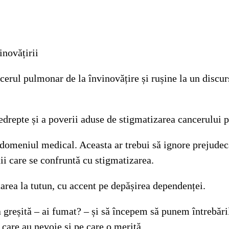
novățirii
rul pulmonar de la învinovățire și rușine la un discurs
edrepte și a poverii aduse de stigmatizarea cancerului p
n domeniul medical. Aceasta ar trebui să ignore prejudec
ții care se confruntă cu stigmatizarea.
area la tutun, cu accent pe depășirea dependenței.
 greșită – ai fumat? – și să începem să punem întrebări
 care au nevoie și pe care o merită.