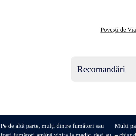
Povești de Via
Recomandări
Pe de altă parte, mulți dintre fumători sau
Mulți pa
foști fumători amână vizita la medic, deși au
– chiar 