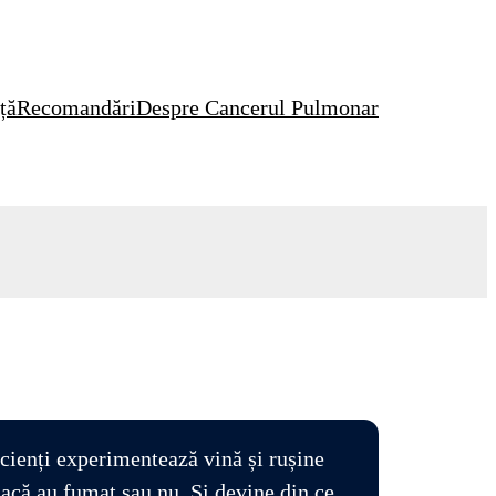
ță
Recomandări
Despre Cancerul Pulmonar
cienți experimentează vină și rușine
dacă au fumat sau nu. Și devine din ce