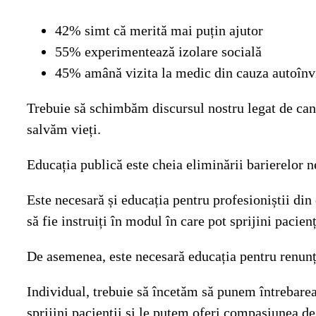
42% simt că merită mai puțin ajutor
55% experimentează izolare socială
45% amână vizita la medic din cauza autoînvi
Trebuie să schimbăm discursul nostru legat de cance
salvăm vieți.
Educația publică este cheia eliminării barierelor n
Este necesară și educația pentru profesioniștii di
să fie instruiți în modul în care pot sprijini pacien
De asemenea, este necesară educația pentru renunț
Individual, trebuie să încetăm să punem întrebarea
sprijini pacienții și le putem oferi compasiunea de