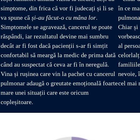
simptome, din frica că vor fi judecați și li se
în ce ma
va spune că
și-au făcut-o cu mâna lor
.
pulmonar
Simptomele se agravează, cancerul se poate
Chiar și 
răspândi, iar rezultatul devine mai sumbru
vorbeasc
decât ar fi fost dacă pacienții s-ar fi simțit
al perso
confortabil să meargă la medic de prima dată
celorlalț
când au suspectat că ceva ar fi în neregulă.
familiil
Vina și rușinea care vin la pachet cu cancerul
nevoie, 
pulmonar adaugă o greutate emoțională foarte
cel mai 
mare unei situații care este oricum
copleșitoare.