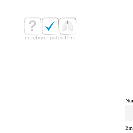
Sari
la
conținut
Nu
Ema